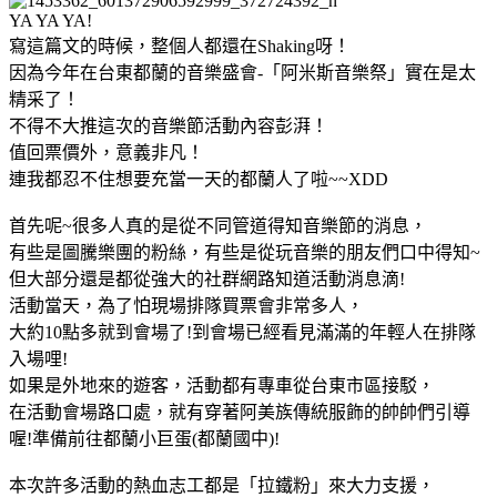
YA YA YA!
寫這篇文的時候，整個人都還在Shaking呀！
因為今年在台東都蘭的音樂盛會-「阿米斯音樂祭」實在是太
精采了！
不得不大推這次的音樂節活動內容彭湃！
值回票價外，意義非凡！
連我都忍不住想要充當一天的都蘭人了啦~~XDD
首先呢~很多人真的是從不同管道得知音樂節的消息，
有些是圖騰樂團的粉絲，有些是從玩音樂的朋友們口中得知~
但大部分還是都從強大的社群網路知道活動消息滴!
活動當天，為了怕現場排隊買票會非常多人，
大約10點多就到會場了!到會場已經看見滿滿的年輕人在排隊
入場哩!
如果是外地來的遊客，活動都有專車從台東市區接駁，
在活動會場路口處，就有穿著阿美族傳統服飾的帥帥們引導
喔!準備前往都蘭小巨蛋(都蘭國中)!
本次許多活動的熱血志工都是「拉鐵粉」來大力支援，