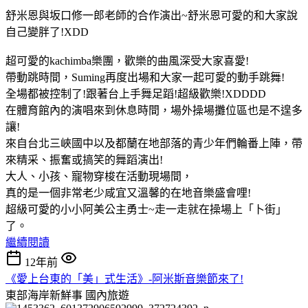
舒米恩與坂口修一郎老師的合作演出~舒米恩可愛的和大家說
自己變胖了!XDD
超可愛的kachimba樂團，歡樂的曲風深受大家喜愛!
帶動跳時間，Suming再度出場和大家一起可愛的動手跳舞!
全場都被控制了!跟著台上手舞足蹈!超級歡樂!XDDDD
在體育館內的演唱來到休息時間，場外操場攤位區也是不遑多
讓!
來自台北三峽國中以及都蘭在地部落的青少年們輪番上陣，帶
來精采、振奮或搞笑的舞蹈演出!
大人、小孩、寵物穿梭在活動現場間，
真的是一個非常老少咸宜又溫馨的在地音樂盛會哩!
超級可愛的小小阿美公主勇士~走一走就在操場上「卜街」
了。
繼續閱讀
12年前
《愛上台東的「美」式生活》-阿米斯音樂節來了!
東部海岸新鮮事
國內旅遊