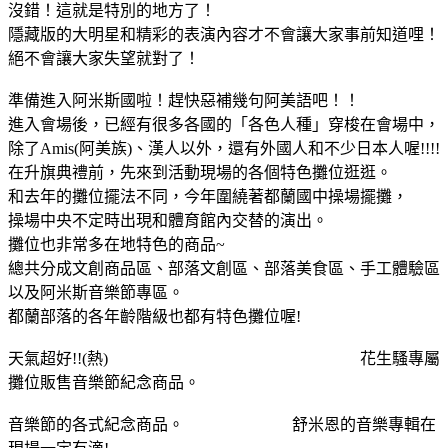
沒錯！這就是特別的地方了！
隱藏版的大明星和精彩的表演內容才不會讓大家事前知道哩！
絕不會讓大家失望就對了！
準備進入阿米斯國啦！趕快惡補幾句阿美語吧！！
進入會場後，已經有很多各國的「各色人種」穿梭在會場中，
除了Amis(阿美族)、漢人以外，還有外國人和不少日本人喔!!!!
在升旗典禮前，先來到活動現場的各個特色攤位逛逛。
和去年的攤位擺法不同，今年圍繞著都蘭國中操場擺攤，
操場中央不定時出現和體育館內交替的演出。
攤位也非常多在地特色的商品~
總共分成文創商品區、部落文創區、部落美食區、手工體驗區
以及阿米斯音樂節專區。
都蘭部落的各年齡階級也都有特色攤位喔!
天氣超好!!(熱) 花生騷專屬
攤位販售音樂節紀念商品。
音樂節的各式紀念商品。 舒米恩的音樂專輯在