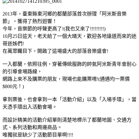
2013年，臺東縣東河鄉的都蘭部落首次辦理「阿米斯音樂
節」，獲得了熱烈迴響！
今年，音樂節的呼聲更高了!(我也又來了!!!!!!!!!)
10月25日這天，老天給了一個大晴天，歡迎各地遠道而來的迷
哥迷姊們!
在萬眾矚目下，開啟了這場盛大的部落音樂盛會!
一入都蘭，依照往例，穿著傳統服飾的帥氣阿米斯青年會耐心
的引導會場路線，
網路上來不及購票的朋友，現場也能購票唷!(通通均一票價
$800元！)
拿到票後，也會拿到一本「活動介紹」以及「入場手環」，當
天憑手環出入活動會場。
而設計精美的活動介紹單則清楚地標示了都蘭地圖、交通方
式、系列活動和周邊商品。
唯獨就是缺少了活動節目單啊!!!!