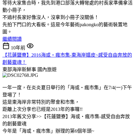
等待大家集合時，我先到港口部落大轉彎處的村長家準備拿活
動小冊子，
不過村長家好像沒人，沒拿到小冊子沒關係！
先拍下門口的大看板。這是今年藝術pakongko的藝術裝置地
圖。
繼續閱讀
10年前
【花蓮鹽寮】2016海或‧瘋市集-東海岸嬉皮~感受自由奔放的
創藝靈魂！
東部海岸新鮮事
國內旅遊
一年一度，在炎炎夏日舉行的「海或‧瘋市集」在7/4(一)下午
登場了！
這是東海岸非常特別的聚會和市集，
距離上次分享也已經是2013年的事囉!!
2013年舊文分享>>【花蓮鹽寮】海或‧瘋市集-感受自由奔放
的創藝靈魂
今年是「海或‧瘋市集」辦理的第6個年頭~