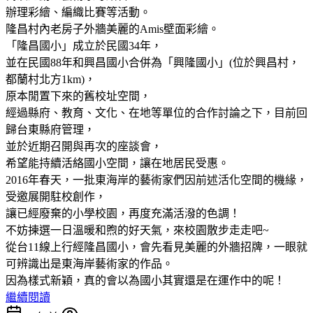
辦理彩繪、編織比賽等活動。
隆昌村內老房子外牆美麗的Amis壁面彩繪。
「隆昌國小」成立於民國34年，
並在民國88年和興昌國小合併為「興隆國小」(位於興昌村，
都蘭村北方1km)，
原本閒置下來的舊校址空間，
經過縣府、教育、文化、在地等單位的合作討論之下，目前回
歸台東縣府管理，
並於近期召開與再次的座談會，
希望能持續活絡國小空間，讓在地居民受惠。
2016年春天，一批東海岸的藝術家們因前述活化空間的機緣，
受邀展開駐校創作，
讓已經廢棄的小學校園，再度充滿活潑的色調！
不妨揀選一日溫暖和煦的好天氣，來校園散步走走吧~
從台11線上行經隆昌國小，會先看見美麗的外牆招牌，一眼就
可辨識出是東海岸藝術家的作品。
因為樣式新穎，真的會以為國小其實還是在運作中的呢！
繼續閱讀