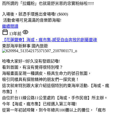
而所謂的「拉鐵粉」也就是舒米恩的忠實粉絲啦!!!!!
入場後，就憑手環進出會場嚕! ($600)
活動會場可見滿滿的音樂節海報!
繼續閱讀
13年前
【花蓮鹽寮】海或‧瘋市集-感受自由奔放的創藝靈魂
東部海岸新鮮事
國內旅遊
哈嚕大家好~!好久沒有發遊記嚕!
看到首圖，有沒有覺得很特別哩？
海報畫面呈現一種調皮、極具生命力的號召氛圍，
吸引同樣具有探險精神的朋友們一探究竟！
這次就來特別跟大家介紹這個特別的東海岸活動-【海或‧瘋
市集】！
由位於台11線公路11公里處的【海或‧手作民宿】所主辦。
今年【海或‧瘋市集】已經邁入第三年囉!
從第一年初試啼聲，到今年總共100攤以上的攤位，「瘋市