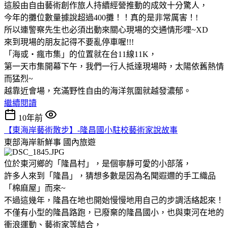
這股由自由藝術創作旅人持續經營推動的成效十分驚人，
今年的攤位數量據說超過400攤！！真的是非常厲害！!
所以連警察先生也必須出動來關心現場的交通情形哩~XD
來到現場的朋友記得不要亂停車喔!!!
「海或‧瘋市集」的位置就在台11線11K，
第一天市集開幕下午，我們一行人抵達現場時，太陽依舊熱情
而猛烈~
越靠近會場，充滿野性自由的海洋氛圍就越發濃郁。
繼續閱讀
10年前
【東海岸藝術散步】-隆昌國小駐校藝術家說故事
東部海岸新鮮事
國內旅遊
位於東河鄉的「隆昌村」，是個寧靜可愛的小部落，
許多人來到「隆昌」，猜想多數是因為名聞遐邇的手工織品
「棉麻屋」而來~
不過這幾年，隆昌在地也開始慢慢地用自己的步調活絡起來！
不僅有小型的隆昌路跑，已廢棄的隆昌國小，也與東河在地的
衝浪運動、藝術家等結合，