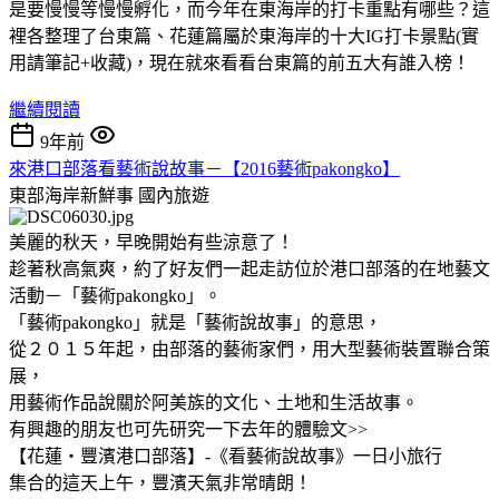
是要慢慢等慢慢孵化，而今年在東海岸的打卡重點有哪些？這
裡各整理了台東篇、花蓮篇屬於東海岸的十大IG打卡景點(實
用請筆記+收藏)，現在就來看看台東篇的前五大有誰入榜！
繼續閱讀
9年前
來港口部落看藝術說故事－【2016藝術pakongko】
東部海岸新鮮事
國內旅遊
美麗的秋天，早晚開始有些涼意了！
趁著秋高氣爽，約了好友們一起走訪位於港口部落的在地藝文
活動－「藝術pakongko」。
「藝術pakongko」就是「藝術說故事」的意思，
從２０１５年起，由部落的藝術家們，用大型藝術裝置聯合策
展，
用藝術作品說關於阿美族的文化、土地和生活故事。
有興趣的朋友也可先研究一下去年的體驗文>>
【花蓮‧豐濱港口部落】-《看藝術說故事》一日小旅行
集合的這天上午，豐濱天氣非常晴朗！