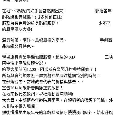
現場一定有滴!
在地Ina(媽媽)的好手藝當然擺出來! 部落各年
齡階級也有擺攤！(很多帥哥正妹)
服務台有免費的紋身貼紙服務。 少不了
的原民風味大餐!
深具熱帶、南洋、島嶼風格的商品~ 手創商
品精緻又具特色。
現場還有專業手機包膜服務，超強的 XD 三峽
國中演出團隊集體合影。
約莫太陽時間12:00，阿米斯音樂節升旗典禮開始了！
所有與會的觀眾無不屏氣凝神地關注這個特別的時刻。
在部落耆老、當地教會代表的祈福與禱告下，
宣告2014阿米斯音樂節正式啟動！
在地宗教代表致詞，祝福活動圓滿順利!
大會舞，由部落各年齡階層圍圈，在領唱者的帶領下開跳，外
人此時不得入場喔！
然後慢慢地由最年長的年齡階層依序慢慢淡出圈外，結束升旗