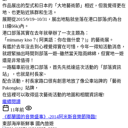
作品展出的型式和日本的「大地藝術節」相近，但我覺得更在
地、也更貼近族群和生活。
展期從2015/9/19~10/31，展出地點就坐落在港口部落(約為台
11線66k)內。
港口部落其實在去年就舉辦了一次主題為：
「mimanay kiso？( 阿美語：你在做什麼？)」的藝術展。
有鑑於去年沒去到心裡覺得實在可惜，今年一得知活動消息，
就趕緊抽出時間到部落一遊~雖然當天陰雨綿綿，但實地一遊
還是非常值得！
一路驅車前往港口部落，首先先抵達這次活動的「部落資訊
站」，也就是村長家~
配合活動，村長家路口很有創意地放了像公車站牌的「藝術
Pakongko」站牌，
在這裡可以取得這次藝術活動的地圖和相關資訊喔!
繼續閱讀
11年前
《都蘭國的音樂盛事》-2014阿米斯音樂節降臨!
東部海岸新鮮事
國內旅遊