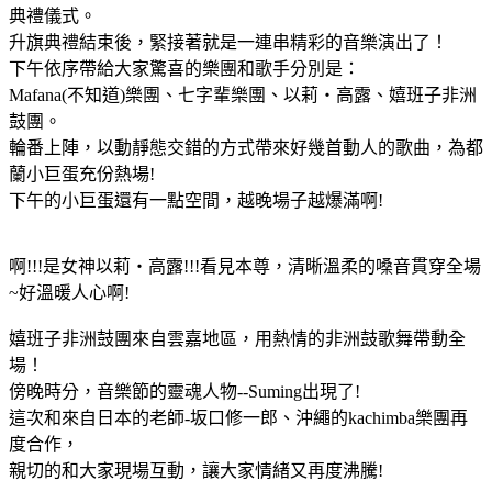
典禮儀式。
升旗典禮結束後，緊接著就是一連串精彩的音樂演出了！
下午依序帶給大家驚喜的樂團和歌手分別是：
Mafana(不知道)樂團、七字輩樂團、以莉‧高露、嬉班子非洲
鼓團。
輪番上陣，以動靜態交錯的方式帶來好幾首動人的歌曲，為都
蘭小巨蛋充份熱場!
下午的小巨蛋還有一點空間，越晚場子越爆滿啊!
啊!!!是女神以莉‧高露!!!看見本尊，清晰溫柔的嗓音貫穿全場
~好溫暖人心啊!
嬉班子非洲鼓團來自雲嘉地區，用熱情的非洲鼓歌舞帶動全
場！
傍晚時分，音樂節的靈魂人物--Suming出現了!
這次和來自日本的老師-坂口修一郎、沖繩的kachimba樂團再
度合作，
親切的和大家現場互動，讓大家情緒又再度沸騰!